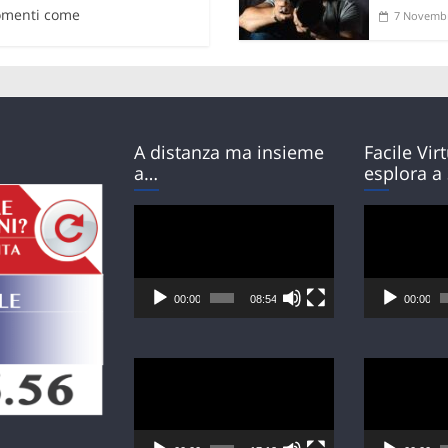
gomenti come
7 Novembr
A distanza ma insieme
Facile Vir
a…
esplora a
Video
Video
Player
Player
00:00
08:54
00:00
Video
Video
Player
Player