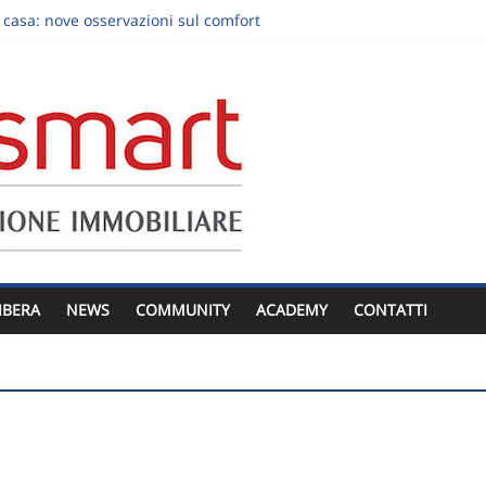
a casa: nove osservazioni sul comfort
mento al piano terra: luce, privacy e giardino senza slogan
reditata: decisioni da prendere prima dell’annuncio
visita immobiliare: trasformare “ci pensiamo” in un prossimo passo
valutare la qualità di una consulenza immobiliare
IBERA
NEWS
COMMUNITY
ACADEMY
CONTATTI