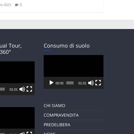
0
e 2023
tual Tour,
Consumo di suolo
 360°
Video
Player
00:00
01:01
01:01
CHI SIAMO
COMPRAVENDITA
PREDELIBERA