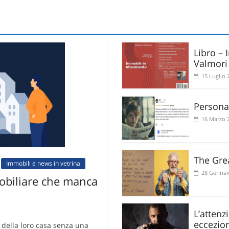
Libro –
Valmori
15 Luglio 
Personal
16 Marzo 
The Gre
Immobili e news in vetrina
28 Gennai
biliare che manca
L’attenz
eccezio
o della loro casa senza una