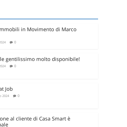
 Immobili in Movimento di Marco
0
2024
e gentilissimo molto disponibile!
0
2024
at Job
0
o 2024
ione al cliente di Casa Smart è
nale