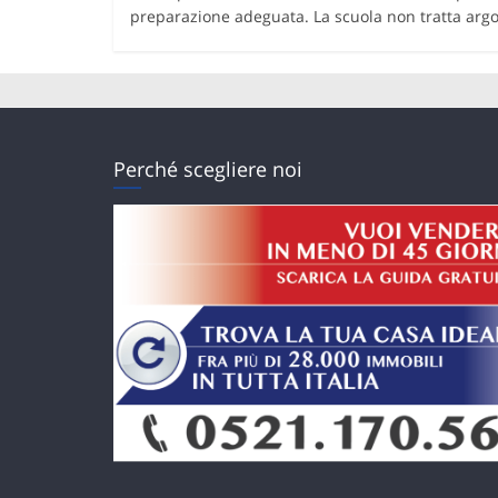
preparazione adeguata. La scuola non tratta ar
Perché scegliere noi