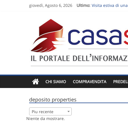
giovedì, Agosto 6, 2026
Ultimo:
Visita estiva di un
Vendere un apparta
Vendere una casa e
Follow-up dopo la 
Sette domande per 
CHI SIAMO
COMPRAVENDITA
PREDEL
deposito properties
Piu recente
Niente da mostrare.