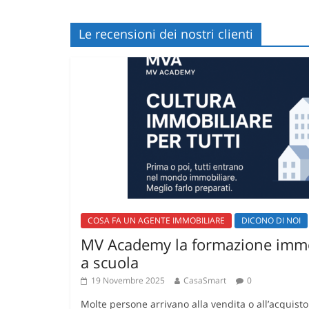
Le recensioni dei nostri clienti
COSA FA UN AGENTE IMMOBILIARE
DICONO DI NOI
MV Academy la formazione immo
a scuola
19 Novembre 2025
CasaSmart
0
Molte persone arrivano alla vendita o all’acquist