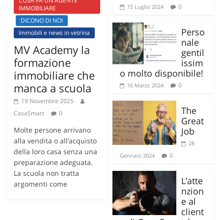
COSA FA UN AGENTE
0
15 Luglio 2024
IMMOBILIARE
DICONO DI NOI
Perso
Immobili e news in vetrina
nale
MV Academy la
gentil
formazione
issim
o molto disponibile!
immobiliare che
manca a scuola
0
16 Marzo 2024
19 Novembre 2025
The
CasaSmart
0
Great
Molte persone arrivano
Job
alla vendita o all’acquisto
28
della loro casa senza una
0
Gennaio 2024
preparazione adeguata.
La scuola non tratta
L’atte
argomenti come
nzion
e al
client