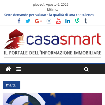
giovedì, Agosto 6, 2026
Ultimo:
Sette domande per valutare la qualità di una consulenza
immobiliare
Visita estiva di una casa: nove osservazioni sul comfort
Vendere un appartamento al piano terra: luce, privacy e
giardino senza slogan
Vendere una casa ereditata: decisioni da prendere prima
dell’annuncio
Follow-up dopo la visita immobiliare: trasformare “ci
pensiamo” in un prossimo passo
mutui