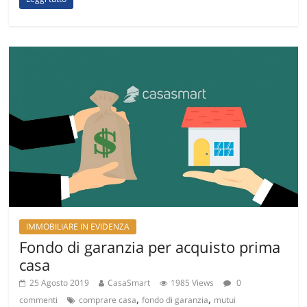
IMMOBILIARE IN EVIDENZA
Fondo di garanzia per acquisto prima
casa
25 Agosto 2019
CasaSmart
1985 Views
0
,
,
commenti
comprare casa
fondo di garanzia
mutui