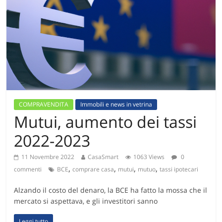
COMPRAVENDITA
Immobili e news in vetrina
Mutui, aumento dei tassi
2022-2023
11 Novembre 2022
CasaSmart
1063 Views
0
,
,
,
,
commenti
BCE
comprare casa
mutui
mutuo
tassi ipotecari
Alzando il costo del denaro, la BCE ha fatto la mossa che il
mercato si aspettava, e gli investitori sanno
Leggi tutto