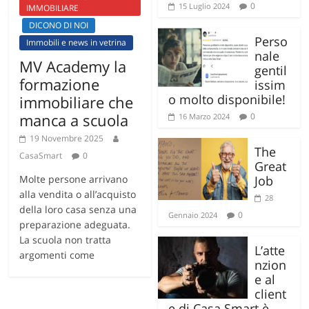
0
15 Luglio 2024
IMMOBILIARE
DICONO DI NOI
Perso
Immobili e news in vetrina
nale
MV Academy la
gentil
formazione
issim
o molto disponibile!
immobiliare che
manca a scuola
0
16 Marzo 2024
19 Novembre 2025
The
CasaSmart
0
Great
Molte persone arrivano
Job
alla vendita o all’acquisto
28
della loro casa senza una
0
Gennaio 2024
preparazione adeguata.
La scuola non tratta
L’atte
argomenti come
nzion
e al
client
e di Casa Smart è