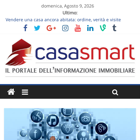
domenica, Agosto 9, 2026
Ultimo:
Vendere una casa ancora abitata: ordine, verità e visite
sostenibili
Come lavora l’ecosistema Marco Valmori su una vendita
residenziale
Vendere un appartamento al piano terra: luce, privacy e
giardino senza slogan
Vendere una casa ereditata: decisioni da prendere prima
dell’annuncio
Follow-up dopo la visita immobiliare: trasformare “ci
pensiamo” in un prossimo passo