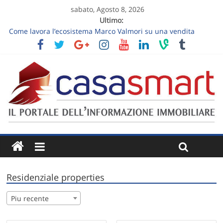
sabato, Agosto 8, 2026
Ultimo:
Come lavora l’ecosistema Marco Valmori su una vendita
residenziale
Vendere un appartamento al piano terra: luce, privacy e
giardino senza slogan
Vendere una casa ereditata: decisioni da prendere prima
dell’annuncio
Follow-up dopo la visita immobiliare: trasformare “ci
pensiamo” in un prossimo passo
Sette domande per valutare la qualità di una consulenza
immobiliare
Residenziale properties
Piu recente