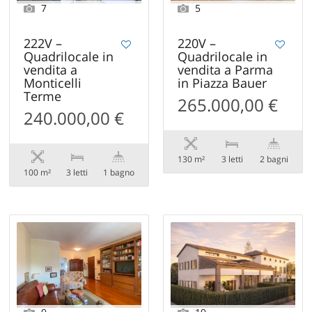
7
5
222V –
220V –
Quadrilocale in
Quadrilocale in
vendita a
vendita a Parma
Monticelli
in Piazza Bauer
Terme
265.000,00 €
240.000,00 €
130 m²
3 letti
2 bagni
100 m²
3 letti
1 bagno