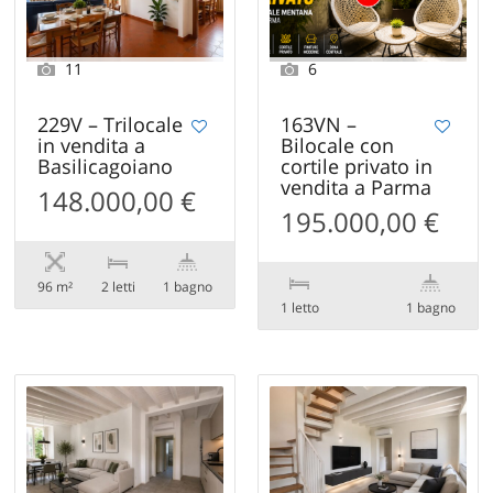
11
6
229V – Trilocale
163VN –
in vendita a
Bilocale con
Basilicagoiano
cortile privato in
vendita a Parma
148.000,00 €
195.000,00 €
96 m²
2 letti
1 bagno
1 letto
1 bagno