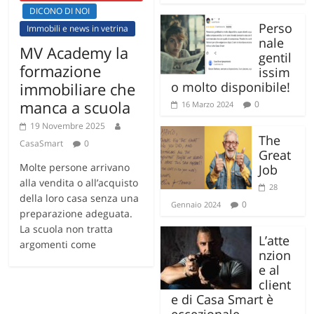
DICONO DI NOI
Perso
Immobili e news in vetrina
nale
MV Academy la
gentil
formazione
issim
o molto disponibile!
immobiliare che
manca a scuola
0
16 Marzo 2024
19 Novembre 2025
The
CasaSmart
0
Great
Molte persone arrivano
Job
alla vendita o all’acquisto
28
della loro casa senza una
0
Gennaio 2024
preparazione adeguata.
La scuola non tratta
L’atte
argomenti come
nzion
e al
client
e di Casa Smart è
eccezionale