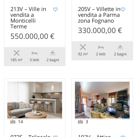
213V – Ville in
205V – Villette in
vendita a
vendita a Parma
Monticelli
zona Fognano
Terme
330.000,00 €
550.000,00 €
92 m²
2 letti
2 bagni
185 m²
3 letti
2 bagni
14
3
072S – Trilocale
192V – Attico