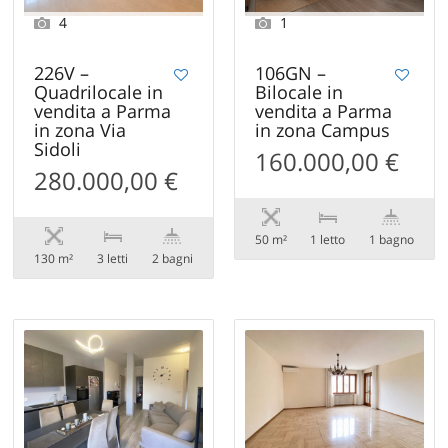
4
1
226V –
106GN –
Quadrilocale in
Bilocale in
vendita a Parma
vendita a Parma
in zona Via
in zona Campus
Sidoli
160.000,00 €
280.000,00 €
50 m²
1 letto
1 bagno
130 m²
3 letti
2 bagni