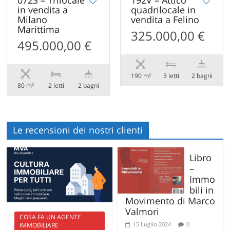
in vendita a
quadrilocale in
Milano
vendita a Felino
Marittima
325.000,00 €
495.000,00 €
190 m²
3 letti
2 bagni
80 m²
2 letti
2 bagni
Le recensioni dei nostri clienti
Libro
–
Immo
bili in
Movimento di Marco
Valmori
COSA FA UN AGENTE
0
15 Luglio 2024
IMMOBILIARE