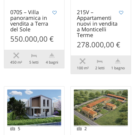
070S – Villa
215V –
panoramica in
Appartamenti
vendita a Terra
nuovi in vendita
del Sole
a Monticelli
Terme
550.000,00 €
278.000,00 €
450 m²
5 letti
4 bagni
100 m²
2 letti
1 bagno
5
2