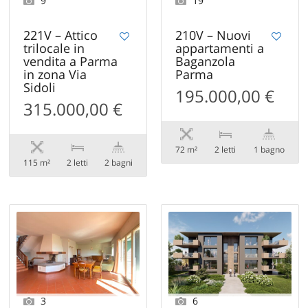
9
19
221V – Attico
210V – Nuovi
trilocale in
appartamenti a
vendita a Parma
Baganzola
in zona Via
Parma
Sidoli
195.000,00 €
315.000,00 €
72 m²
2 letti
1 bagno
115 m²
2 letti
2 bagni
3
6