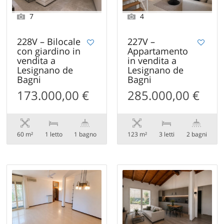
7
4
228V – Bilocale
227V –
con giardino in
Appartamento
vendita a
in vendita a
Lesignano de
Lesignano de
Bagni
Bagni
173.000,00 €
285.000,00 €
60 m²
1 letto
1 bagno
123 m²
3 letti
2 bagni