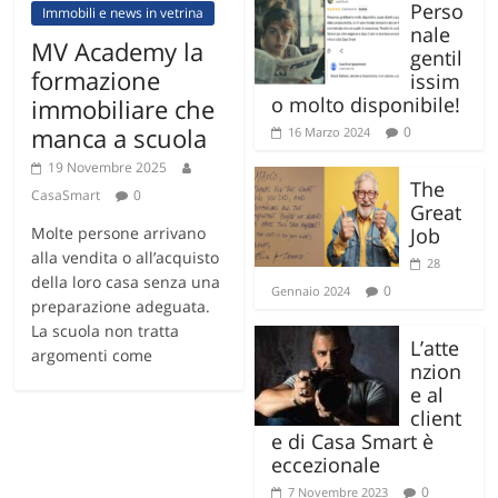
Perso
Immobili e news in vetrina
nale
MV Academy la
gentil
formazione
issim
o molto disponibile!
immobiliare che
manca a scuola
0
16 Marzo 2024
19 Novembre 2025
The
CasaSmart
0
Great
Molte persone arrivano
Job
alla vendita o all’acquisto
28
della loro casa senza una
0
Gennaio 2024
preparazione adeguata.
La scuola non tratta
L’atte
argomenti come
nzion
e al
client
e di Casa Smart è
eccezionale
0
7 Novembre 2023