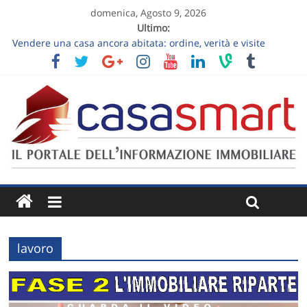
domenica, Agosto 9, 2026
Ultimo:
Vendere una casa ancora abitata: ordine, verità e visite
sostenibili
Come lavora l’ecosistema Marco Valmori su una vendita
residenziale
Vendere un appartamento al piano terra: luce, privacy e
giardino senza slogan
Vendere una casa ereditata: decisioni da prendere prima
dell’annuncio
Follow-up dopo la visita immobiliare: trasformare “ci
pensiamo” in un prossimo passo
lavoro