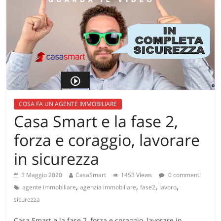
COSA FA UN AGENTE IMMOBILIARE
Casa Smart e la fase 2,
forza e coraggio, lavorare
in sicurezza
3 Maggio 2020
CasaSmart
1453 Views
0 commenti
,
,
,
,
agente immobiliare
agenzia immobiliare
fase2
lavoro
sicurezza
Casa Smart e la fase 2, forza e coraggio, lavorare in