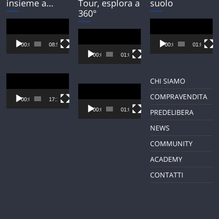
insieme a…
Tour, esplora a
suolo
360°
Video
Video
Player
Player
Video
Player
00:00
08:54
00:00
01:01
00:00
01:01
Video
CHI SIAMO
Player
Video
COMPRAVENDITA
Player
00:00
17:12
00:00
01:01
PREDELIBERA
NEWS
COMMUNITY
ACADEMY
CONTATTI
Acquistare Casa a
Milano