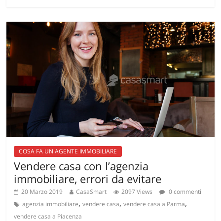
COSA FA UN AGENTE IMMOBILIARE
Vendere casa con l’agenzia
immobiliare, errori da evitare
20 Marzo 2019
CasaSmart
2097 Views
0 commenti
,
,
,
agenzia immobiliare
vendere casa
vendere casa a Parma
vendere casa a Piacenza