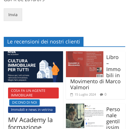
Invia
Le recensioni dei nostri clienti
Libro
–
Immo
bili in
Movimento di Marco
Valmori
COSA FA UN AGENTE
0
15 Luglio 2024
IMMOBILIARE
DICONO DI NOI
Perso
Immobili e news in vetrina
nale
MV Academy la
gentil
formazione
issim