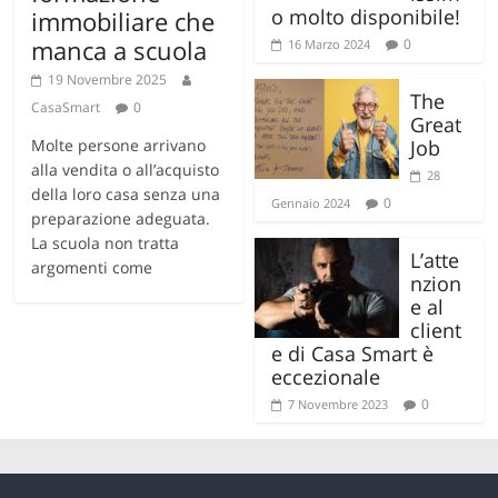
o molto disponibile!
immobiliare che
manca a scuola
0
16 Marzo 2024
19 Novembre 2025
The
CasaSmart
0
Great
Molte persone arrivano
Job
alla vendita o all’acquisto
28
della loro casa senza una
0
Gennaio 2024
preparazione adeguata.
La scuola non tratta
L’atte
argomenti come
nzion
e al
client
e di Casa Smart è
eccezionale
0
7 Novembre 2023