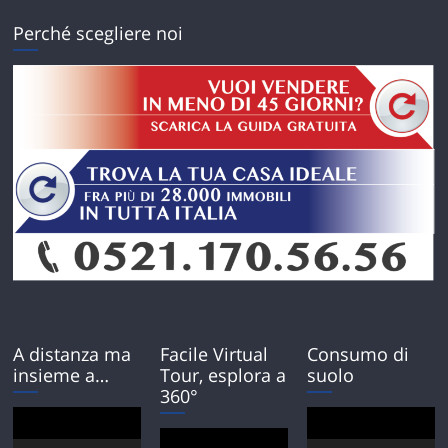
Perché scegliere noi
A distanza ma
Facile Virtual
Consumo di
insieme a…
Tour, esplora a
suolo
360°
Video
Video
Player
Player
Video