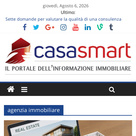
giovedì, Agosto 6, 2026
Ultimo:
Sette domande per valutare la qualità di una consulenza
immobiliare
Visita estiva di una casa: nove osservazioni sul comfort
Vendere un appartamento al piano terra: luce, privacy e
giardino senza slogan
Vendere una casa ereditata: decisioni da prendere prima
dell’annuncio
Follow-up dopo la visita immobiliare: trasformare “ci
pensiamo” in un prossimo passo
agenzia immobiliare