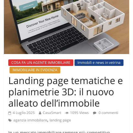
COSA FA UN AGENTE IMMOBILIARE
Immobili e news in vetrina
IMMOBILIARE IN EVIDENZA
Landing page tematiche e
planimetrie 3D: il nuovo
alleato dell’immobile
4 Luglio 2025
CasaSmart
1095 Views
0 commenti
,
agenzia immobiliare
landing page
In un mercato immobiliare sempre più competitivo,