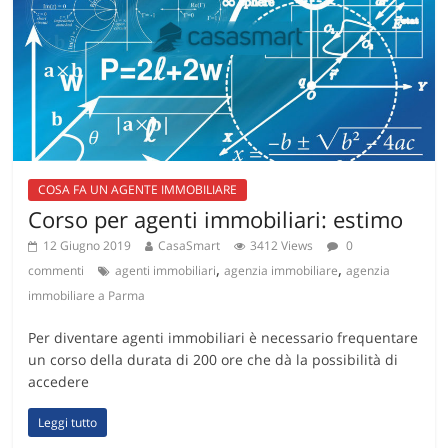
COSA FA UN AGENTE IMMOBILIARE
Corso per agenti immobiliari: estimo
12 Giugno 2019
CasaSmart
3412 Views
0
,
,
commenti
agenti immobiliari
agenzia immobiliare
agenzia
immobiliare a Parma
Per diventare agenti immobiliari è necessario frequentare
un corso della durata di 200 ore che dà la possibilità di
accedere
Leggi tutto