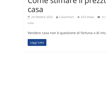
Come stimare il prezz
casa
24 Ottobre 2025
CasaSmart
653 Views
0 
casa
Vendere casa non è questione di fortuna o di intui
Leggi tutto