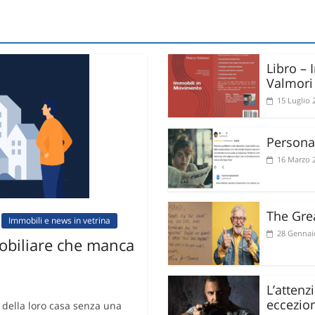
Libro –
Valmori
15 Luglio 
Personal
16 Marzo 
The Gre
Immobili e news in vetrina
28 Gennai
biliare che manca
L’attenz
eccezio
o della loro casa senza una