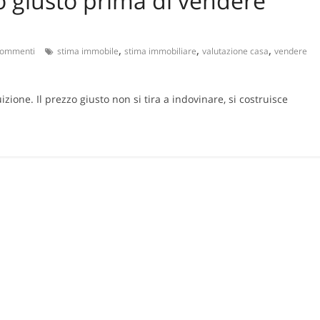
o giusto prima di vendere
,
,
,
commenti
stima immobile
stima immobiliare
valutazione casa
vendere
zione. Il prezzo giusto non si tira a indovinare, si costruisce