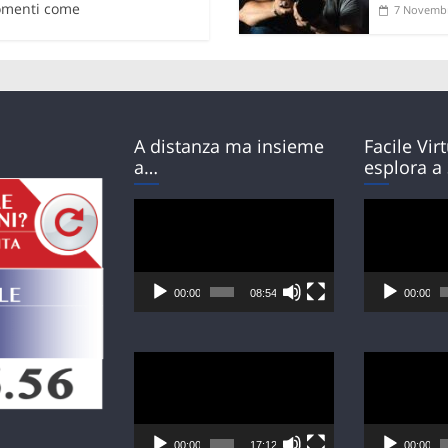
gomenti come
7 Novembr
A distanza ma insieme
Facile Vir
a…
esplora a
Video
Video
Player
Player
00:00
08:54
00:00
Video
Video
Player
Player
00:00
17:12
00:00