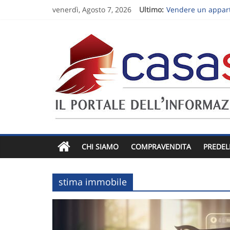
venerdì, Agosto 7, 2026
Ultimo:
Vendere un apparta
Vendere una casa 
Follow-up dopo la 
Sette domande per
Visita estiva di u
CHI SIAMO
COMPRAVENDITA
PREDEL
stima immobile