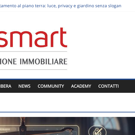
mento al piano terra: luce, privacy e giardino senza slogan
ereditata: decisioni da prendere prima dell’annuncio
visita immobiliare: trasformare “ci pensiamo” in un prossimo pass
 valutare la qualità di una consulenza immobiliare
na casa: nove osservazioni sul comfort
IBERA
NEWS
COMMUNITY
ACADEMY
CONTATTI