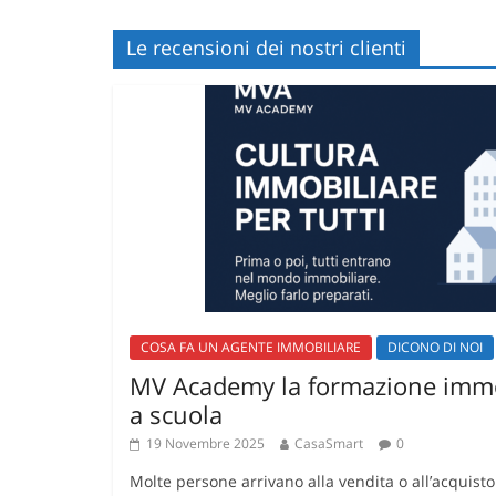
Le recensioni dei nostri clienti
COSA FA UN AGENTE IMMOBILIARE
DICONO DI NOI
MV Academy la formazione immo
a scuola
19 Novembre 2025
CasaSmart
0
Molte persone arrivano alla vendita o all’acquist