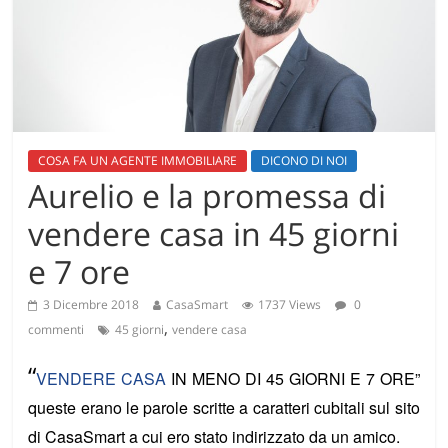
COSA FA UN AGENTE IMMOBILIARE
DICONO DI NOI
Aurelio e la promessa di
vendere casa in 45 giorni
e 7 ore
3 Dicembre 2018
CasaSmart
1737 Views
0
,
commenti
45 giorni
vendere casa
“
VENDERE CASA
IN MENO DI 45 GIORNI E 7 ORE”
queste erano le parole scritte a caratteri cubitali sul sito
di CasaSmart a cui ero stato indirizzato da un amico.