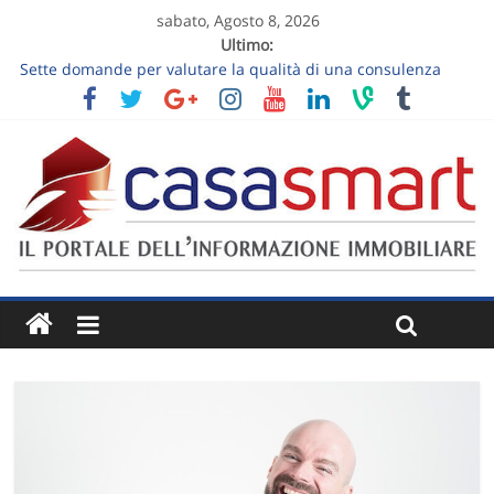
sabato, Agosto 8, 2026
Ultimo:
Sette domande per valutare la qualità di una consulenza
immobiliare
Visita estiva di una casa: nove osservazioni sul comfort
Vendere un appartamento al piano terra: luce, privacy e
giardino senza slogan
Vendere una casa ereditata: decisioni da prendere prima
dell’annuncio
Follow-up dopo la visita immobiliare: trasformare “ci
pensiamo” in un prossimo passo