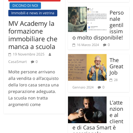
DICONO DI NOI
Perso
Immobili e news in vetrina
nale
MV Academy la
gentil
formazione
issim
o molto disponibile!
immobiliare che
manca a scuola
0
16 Marzo 2024
19 Novembre 2025
The
CasaSmart
0
Great
Molte persone arrivano
Job
alla vendita o all’acquisto
28
della loro casa senza una
0
Gennaio 2024
preparazione adeguata.
La scuola non tratta
L’atte
argomenti come
nzion
e al
client
e di Casa Smart è