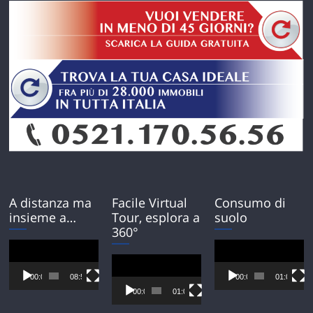
A distanza ma
Facile Virtual
Consumo di
insieme a…
Tour, esplora a
suolo
360°
Video
Video
Player
Player
Video
Player
00:00
08:54
00:00
01:01
00:00
01:01