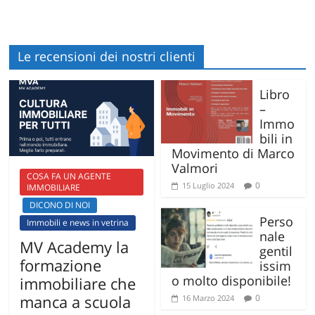
Le recensioni dei nostri clienti
Libro
–
Immo
bili in
Movimento di Marco
Valmori
COSA FA UN AGENTE
0
15 Luglio 2024
IMMOBILIARE
DICONO DI NOI
Perso
Immobili e news in vetrina
nale
MV Academy la
gentil
formazione
issim
o molto disponibile!
immobiliare che
manca a scuola
0
16 Marzo 2024