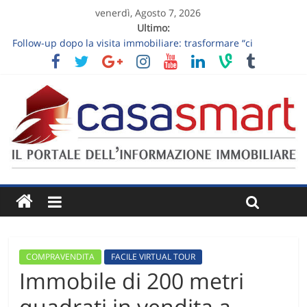
venerdì, Agosto 7, 2026
Ultimo:
Follow-up dopo la visita immobiliare: trasformare “ci
pensiamo” in un prossimo passo
Sette domande per valutare la qualità di una consulenza
immobiliare
Visita estiva di una casa: nove osservazioni sul comfort
Vendere un appartamento al piano terra: luce, privacy e
giardino senza slogan
Vendere una casa ereditata: decisioni da prendere prima
dell’annuncio
COMPRAVENDITA
FACILE VIRTUAL TOUR
Immobile di 200 metri
quadrati in vendita a