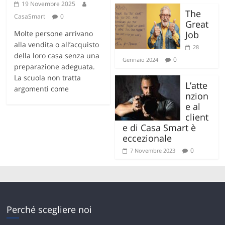
19 Novembre 2025
The
CasaSmart
0
Great
Molte persone arrivano
Job
alla vendita o all’acquisto
28
della loro casa senza una
0
Gennaio 2024
preparazione adeguata.
La scuola non tratta
L’atte
argomenti come
nzion
e al
client
e di Casa Smart è
eccezionale
0
7 Novembre 2023
Perché scegliere noi