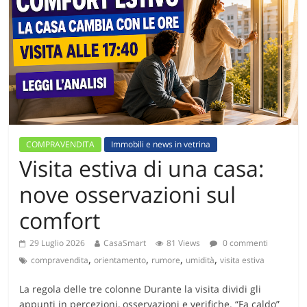
COMPRAVENDITA
Immobili e news in vetrina
Visita estiva di una casa:
nove osservazioni sul
comfort
29 Luglio 2026
CasaSmart
81 Views
0 commenti
,
,
,
,
compravendita
orientamento
rumore
umidità
visita estiva
La regola delle tre colonne Durante la visita dividi gli
appunti in percezioni, osservazioni e verifiche. “Fa caldo”