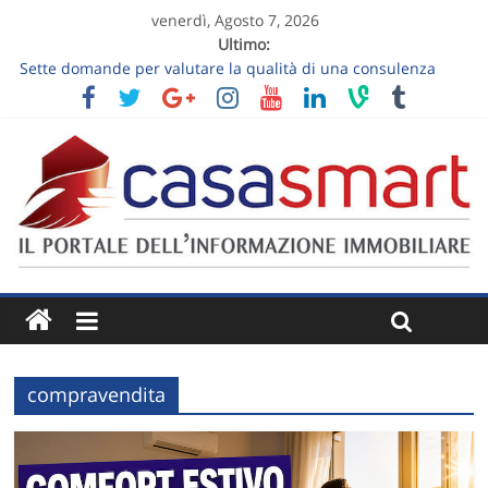
venerdì, Agosto 7, 2026
Ultimo:
Sette domande per valutare la qualità di una consulenza
immobiliare
Visita estiva di una casa: nove osservazioni sul comfort
Vendere un appartamento al piano terra: luce, privacy e
giardino senza slogan
Vendere una casa ereditata: decisioni da prendere prima
dell’annuncio
Follow-up dopo la visita immobiliare: trasformare “ci
pensiamo” in un prossimo passo
compravendita