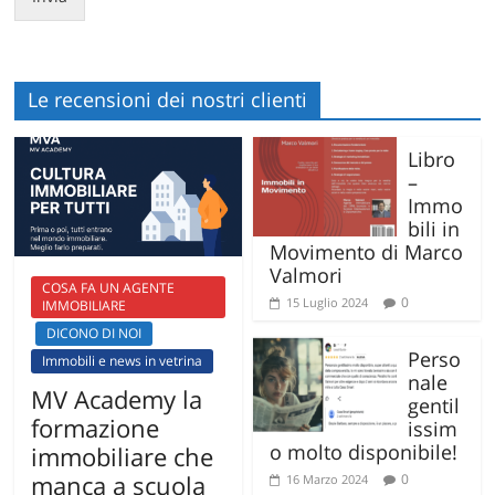
Le recensioni dei nostri clienti
Libro
–
Immo
bili in
Movimento di Marco
Valmori
COSA FA UN AGENTE
0
15 Luglio 2024
IMMOBILIARE
DICONO DI NOI
Perso
Immobili e news in vetrina
nale
MV Academy la
gentil
formazione
issim
o molto disponibile!
immobiliare che
manca a scuola
0
16 Marzo 2024