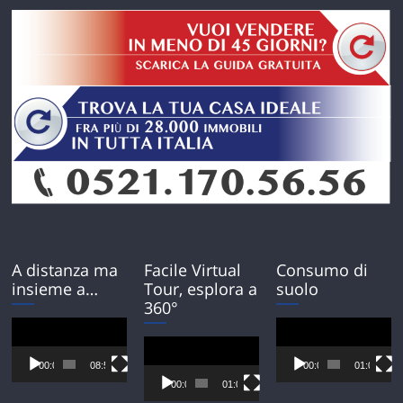
A distanza ma
Facile Virtual
Consumo di
insieme a…
Tour, esplora a
suolo
360°
Video
Video
Player
Player
Video
Player
00:00
08:54
00:00
01:01
00:00
01:01