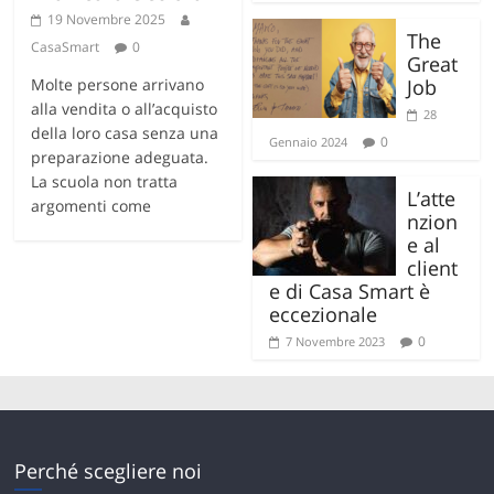
19 Novembre 2025
The
CasaSmart
0
Great
Molte persone arrivano
Job
alla vendita o all’acquisto
28
della loro casa senza una
0
Gennaio 2024
preparazione adeguata.
La scuola non tratta
L’atte
argomenti come
nzion
e al
client
e di Casa Smart è
eccezionale
0
7 Novembre 2023
Perché scegliere noi