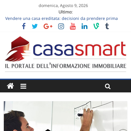
domenica, Agosto 9, 2026
Ultimo:
Vendere una casa ereditata: decisioni da prendere prima
dell’annuncio
Follow-up dopo la visita immobiliare: trasformare “ci
pensiamo” in un prossimo passo
Vendere una casa ancora abitata: ordine, verità e visite
sostenibili
Come lavora l’ecosistema Marco Valmori su una vendita
residenziale
Vendere un appartamento al piano terra: luce, privacy e
giardino senza slogan