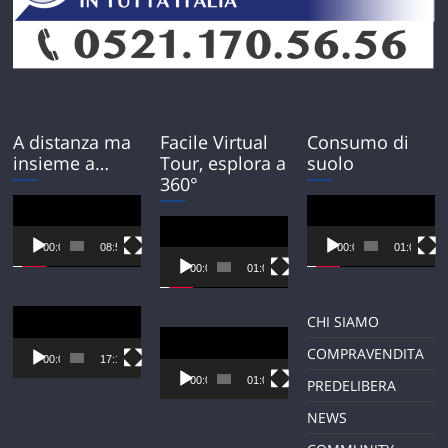
A distanza ma
Facile Virtual
Consumo di
insieme a…
Tour, esplora a
suolo
360°
Video
Video
Player
Player
Video
Player
00:00
08:54
00:00
01:01
00:00
01:01
Video
CHI SIAMO
Player
Video
COMPRAVENDITA
Player
00:00
17:12
00:00
01:01
PREDELIBERA
NEWS