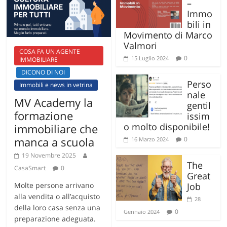
–
Immo
bili in
Movimento di Marco
Valmori
COSA FA UN AGENTE
0
15 Luglio 2024
IMMOBILIARE
DICONO DI NOI
Perso
Immobili e news in vetrina
nale
MV Academy la
gentil
formazione
issim
o molto disponibile!
immobiliare che
manca a scuola
0
16 Marzo 2024
19 Novembre 2025
The
CasaSmart
0
Great
Molte persone arrivano
Job
alla vendita o all’acquisto
28
della loro casa senza una
0
Gennaio 2024
preparazione adeguata.