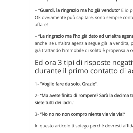
– “
Guardi, la ringrazio ma ho già venduto
” E io
Ok ovviamente può capitare, sono sempre content
affare!
– “
La ringrazio ma l’ho già dato ad un’altra agen
anche se un’altra agenzia segue già la vendita, 
già trattando l’immobile di solito è propensa a col
Ed ora 3 tipi di risposte nega
durante il primo contatto di 
1- “
Voglio fare da solo. Grazie
“.
2- “
Ma avete finito di rompere? Sarà la decima t
siete tutti dei ladri.
”
3- “
No no no non compro niente via via via!
”
In questo articolo ti spiego perché dovresti affi