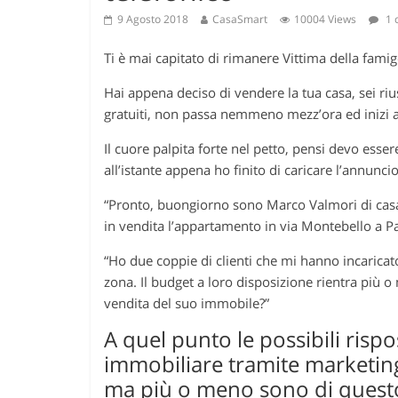
9 Agosto 2018
CasaSmart
10004 Views
1 
Ti è mai capitato di rimanere Vittima della fami
Hai appena deciso di vendere la tua casa, sei riu
gratuiti, non passa nemmeno mezz’ora ed inizi a 
Il cuore palpita forte nel petto, pensi devo esse
all’istante appena ho finito di caricare l’annunci
“Pronto, buongiorno sono Marco Valmori di cas
in vendita l’appartamento in via Montebello a P
“Ho due coppie di clienti che mi hanno incaricat
zona. Il budget a loro disposizione rientra più 
vendita del suo immobile?”
A quel punto le possibili rispo
immobiliare tramite marketing
ma più o meno sono di questo