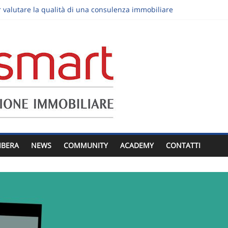
valutare la qualità di una consulenza immobiliare
a casa: nove osservazioni sul comfort
mento al piano terra: luce, privacy e giardino senza slogan
reditata: decisioni da prendere prima dell’annuncio
visita immobiliare: trasformare “ci pensiamo” in un prossimo passo
IBERA
NEWS
COMMUNITY
ACADEMY
CONTATTI