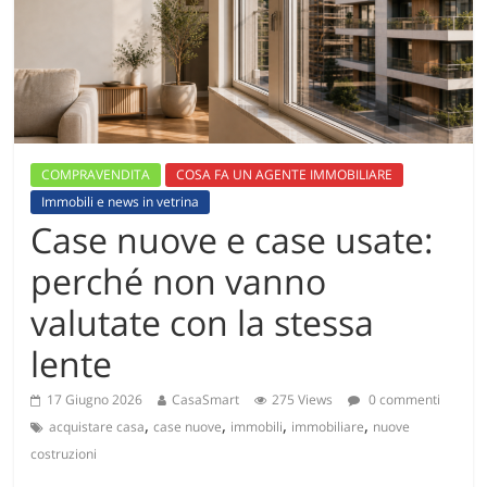
COMPRAVENDITA
COSA FA UN AGENTE IMMOBILIARE
Immobili e news in vetrina
Case nuove e case usate:
perché non vanno
valutate con la stessa
lente
17 Giugno 2026
CasaSmart
275 Views
0 commenti
,
,
,
,
acquistare casa
case nuove
immobili
immobiliare
nuove
costruzioni