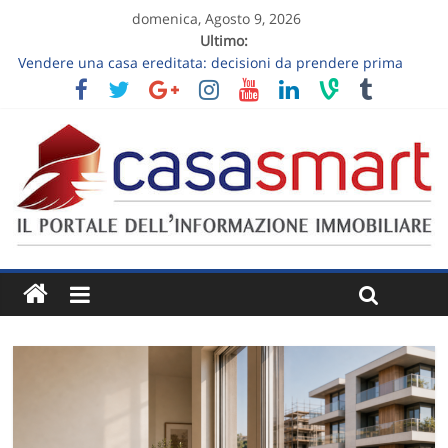
domenica, Agosto 9, 2026
Ultimo:
Vendere una casa ereditata: decisioni da prendere prima
dell’annuncio
Follow-up dopo la visita immobiliare: trasformare “ci
pensiamo” in un prossimo passo
Vendere una casa ancora abitata: ordine, verità e visite
sostenibili
Come lavora l’ecosistema Marco Valmori su una vendita
residenziale
Vendere un appartamento al piano terra: luce, privacy e
giardino senza slogan