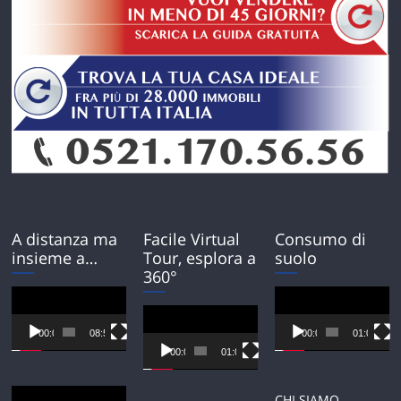
A distanza ma
Facile Virtual
Consumo di
insieme a…
Tour, esplora a
suolo
360°
Video
Video
Player
Player
Video
Player
00:00
08:54
00:00
01:01
00:00
01:01
Video
CHI SIAMO