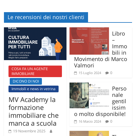
Le recensioni dei nostri clienti
Libro
–
Immo
bili in
Movimento di Marco
Valmori
COSA FA UN AGENTE
0
15 Luglio 2024
IMMOBILIARE
DICONO DI NOI
Perso
Immobili e news in vetrina
nale
MV Academy la
gentil
formazione
issim
o molto disponibile!
immobiliare che
manca a scuola
0
16 Marzo 2024
19 Novembre 2025