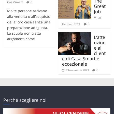
The
CasaSmart
0
Great
Molte persone arrivano
Job
alla vendita o all’acquisto
28
della loro casa senza una
0
Gennaio 2024
preparazione adeguata.
La scuola non tratta
L’atte
argomenti come
nzion
e al
client
e di Casa Smart è
eccezionale
0
7 Novembre 2023
Perché scegliere noi