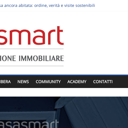
 ancora abitata: ordine, verità e visite sostenibili
cosistema Marco Valmori su una vendita residenziale
rtamento al piano terra: luce, privacy e giardino senza slogan
a ereditata: decisioni da prendere prima dell’annuncio
la visita immobiliare: trasformare “ci pensiamo” in un prossimo pa
IBERA
NEWS
COMMUNITY
ACADEMY
CONTATTI