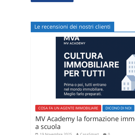
Le recensioni dei nostri clienti
COSA FA UN AGENTE IMMOBILIARE
DICONO DI NOI
MV Academy la formazione immo
a scuola
19 Novembre 2025
CasaSmart
0