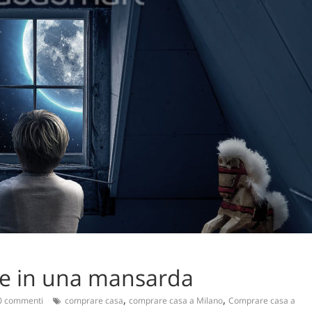
re in una mansarda
,
,
 commenti
comprare casa
comprare casa a Milano
Comprare casa a