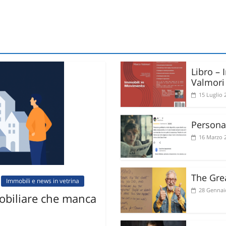
Libro –
Valmori
15 Luglio 
Personal
16 Marzo 
The Gre
Immobili e news in vetrina
28 Gennai
biliare che manca